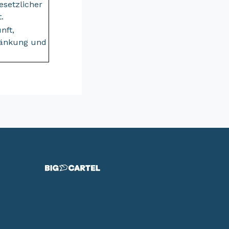
esetzlicher
.
nft,
ränkung und