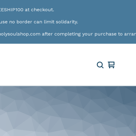
IP100 at checkout.
 border can limit solidarity.
soulshop.com
after completing your purchase to arrange a
View
0
cart
items