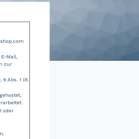
ulshop.com
 E-Mail,
n zur
6 Abs. 1 lit.
gehostet,
rarbeitet.
l oder
n.