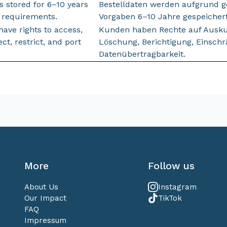
s stored for 6–10 years
Bestelldaten werden aufgrund g
l requirements.
Vorgaben 6–10 Jahre gespeichert
ave rights to access,
Kunden haben Rechte auf Ausku
ect, restrict, and port
Löschung, Berichtigung, Einsch
Datenübertragbarkeit.
More
Follow us
About Us
Instagram
Our Impact
TikTok
FAQ
Impressum