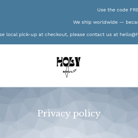
Use the code FREESH
We ship worldwide — because no
local pick-up at checkout, please contact us at
hello@holy
Privacy policy