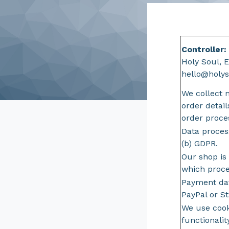
Controller:
Holy Soul, E
hello@holy
We collect 
order detail
order proce
Data process
(b) GDPR.
Our shop is
which proce
Payment da
PayPal or St
We use cook
functionality