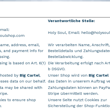
Verantwortliche Stelle:
mail:
Holy Soul, Email: hello@holyso
soulshop.com
name, address, email,
Wir verarbeiten Name, Anschrift,
s, and payment info for
Bestelldetails und Zahlungsdate
ssing.
Bestellabwicklung.
ing is based on Art. 6(1)
Die Verarbeitung erfolgt nach Art. 
b DSGVO.
 hosted by
Big Cartel
,
Unser Shop wird von
Big Cartel
sses data on our behalf.
das Daten in unserem Auftrag ve
ta may be shared with
Zahlungsdaten können an PayPa
ripe.
Stripe übermittelt werden.
ies to ensure shop
Unsere Seite nutzt Cookies zur
.
Sicherstellung der Shop-Funktio