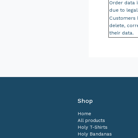
Order data i
due to lega
Customers h
delete, corr
their data.
Shop
Home
All products
Holy T-Shirts
Holy Bandanas