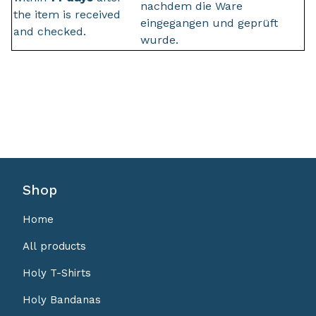
nachdem die Ware
the item is received
eingegangen und geprüft
and checked.
wurde.
Shop
Home
All products
Holy T-Shirts
Holy Bandanas