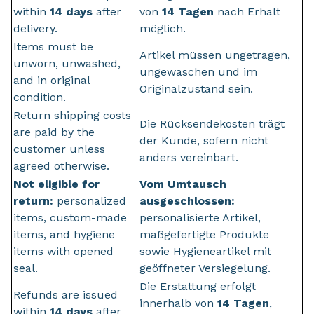
within
14 days
after
von
14 Tagen
nach Erhalt
delivery.
möglich.
Items must be
Artikel müssen ungetragen,
unworn, unwashed,
ungewaschen und im
and in original
Originalzustand sein.
condition.
Return shipping costs
Die Rücksendekosten trägt
are paid by the
der Kunde, sofern nicht
customer unless
anders vereinbart.
agreed otherwise.
Not eligible for
Vom Umtausch
return:
personalized
ausgeschlossen:
items, custom-made
personalisierte Artikel,
items, and hygiene
maßgefertigte Produkte
items with opened
sowie Hygieneartikel mit
seal.
geöffneter Versiegelung.
Die Erstattung erfolgt
Refunds are issued
innerhalb von
14 Tagen
,
within
14 days
after