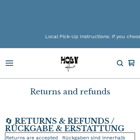
Local Pick-Up Instructions: If you choose
Vi
0
car
ite
Returns and refunds
🔄
RETURNS & REFUNDS /
RÜCKGABE & ERSTATTUNG
Returns are accepted
Rückgaben sind innerhalb